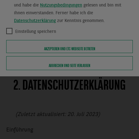
Verbraucherstreitbeilegungsgesetz (VSBG)
und habe die
Nutzungsbedingungen
gelesen und bin mit
ihnen einverstanden. Ferner habe ich die
An einem Streitbeilegungsverfahren vor einer
Datenschutzerklärung
zur Kenntnis genommen.
Verbraucherschlichtungsstelle nehmen wir
nicht teil und sind hierzu auch nicht
Einstellung speichern
verpflichtet.
AKZEPTIEREN UND ETC-WEBSEITE BETRETEN
ABBRECHEN UND SEITE VERLASSEN
2. DATENSCHUTZERKLÄRUNG
(Zuletzt aktualisiert: 20. Juli 2023)
Einführung