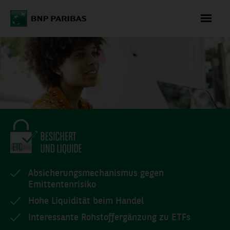
WAS
KÖNNEN WIR
FÜR SIE
TUN?
+49 (0)
Absicherungsmechanismus gegen
69/596 736
Emittentenrisiko
06
Hohe Liquidität beim Handel
Montag bis
Interessante Rohstoffergänzung zu ETFs
Freitag 08:00 -