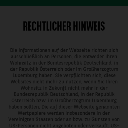
19:00 Uhr
RECHTLICHER HINWEIS
etc@bnpparibas.c
per Post
Die Informationen auf der Webseite richten sich
ausschließlich an Personen, die entweder ihren
BNP Paribas S.A.
Wohnsitz in der Bundesrepublik Deutschland, in
Niederlassung
der Republik Österreich oder im Großherzogtum
Deutschland
Luxemburg haben. Sie verpflichten sich, diese
Exchange
Websites nicht mehr zu nutzen, wenn Sie Ihren
Traded Products
Wohnsitz in Zukunft nicht mehr in der
Senckenberganlage
Bundesrepublik Deutschland, in der Republik
19
Österreich bzw. im Großherzogtum Luxemburg
60325 Frankfurt
haben sollten. Die auf dieser Webseite genannten
am Main,
Wertpapiere werden insbesondere in den
Deutschland
Vereinigten Staaten oder an bzw. zu Gunsten von
US-Personen nicht angeboten oder verkauft. US-