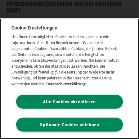
PERSONENBEZOGENEN DATEN ERHEBEN
WIR?
Wir erheben und verwenden Ihre
personenbezogenen Daten, d.h. Informationen, die
Cookie Einstellungen
Sie identifizieren oder eine Identifizierung
Um Ihnen bestmöglichen Service zu bieten, speichern wir
ermöglichen.
Informationen über Ihren Besuch unserer Webseite in
Abhängig unter anderem von der Art des Produkts
sogenannten Cookies. Dazu zählen Cookies, die für den Betrieb
oder der Dienstleistung, die wir Ihnen anbieten,
der Seite notwendig sind, sowie solche, die lediglich zu
anonymen Statistikzwecken genutzt werden. Sie können selbst
und den Interaktionen, die wir mit Ihnen haben,
entscheiden, ob Sie die Statistik zulassen möchten. Die
erheben wir verschiedene Arten von
Einwilligung ist freiwillig, für die Nutzung der Webseite nicht
personenbezogenen Daten über Sie, darunter:
notwendig und kann jederzeit in der Datenschutzerklärung
widerrufen werden.
Datenschutzerklärung
Identifizierungsdaten
: z.B. vollständiger Name,
Geschlecht;
Alle Cookies akzeptieren
Kontaktdaten
(privat oder beruflich):
Postanschrift, E-Mail-Adresse, Telefon-
/Mobilnummer, Fax-Nummer;
Optionale Cookies ablehnen
Daten, die sich auf Ihre Gewohnheiten und
Präferenzen in Bezug auf die Nutzung unserer