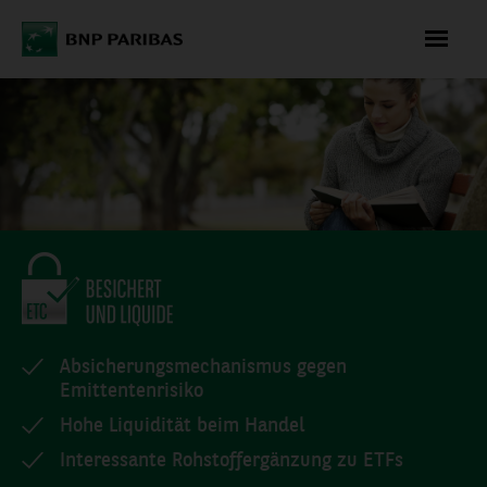
WAS
KÖNNEN WIR
FÜR SIE
TUN?
+49 (0)
Absicherungsmechanismus gegen
69/596 736
Emittentenrisiko
06
Hohe Liquidität beim Handel
Montag bis
Interessante Rohstoffergänzung zu ETFs
Freitag 08:00 -