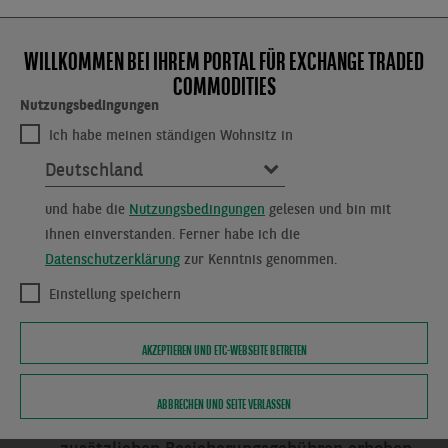
WILLKOMMEN BEI IHREM PORTAL FÜR
EXCHANGE TRADED
Börslicher Handel auf XETRA
COMMODITIES
Die ETCs sind börsentäglich handelbar im
regulierten Markt der Frankfurter
Nutzungsbedingungen
Wertpapierbörse. Laufende Kursstellung
Ich habe meinen ständigen Wohnsitz in
erfolgt durch verpflichtete Market Maker. In
Deutschland
Anlehnung an ETFs wird ein als NAV
(Nettoinventarwert / Net Asset Value)
und habe die
Nutzungsbedingungen
gelesen und bin mit
bezeichneter offizieller Bewertungskurs des
ETCs täglich veröffentlicht.
ihnen einverstanden. Ferner habe ich die
Datenschutzerklärung
zur Kenntnis genommen.
Einstellung speichern
Alle Kosten in einer Gebühr
AKZEPTIEREN UND ETC-WEBSEITE BETRETEN
Für ETCs der BNP Paribas gibt es nur eine
ABBRECHEN UND SEITE VERLASSEN
Verwaltungsgebühr für alle Kosten, die auf der
Website dargestellt wird. Es werden keine