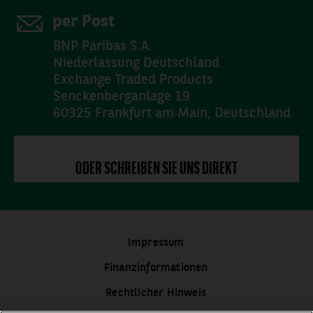
per Post
BNP Paribas S.A.
Niederlassung Deutschland
Exchange Traded Products
Senckenberganlage 19
60325 Frankfurt am Main, Deutschland
ODER SCHREIBEN SIE UNS DIREKT
VIELEN DANK
Impressum
Finanzinformationen
Rechtlicher Hinweis