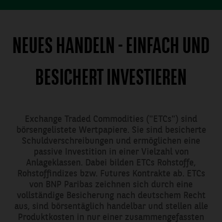
19:00 Uhr
NEUES HANDELN - EINFACH UND
etc@bnpparibas.c
BESICHERT INVESTIEREN
per Post
BNP Paribas S.A.
Niederlassung
Exchange Traded Commodities ("ETCs") sind
Deutschland
börsengelistete Wertpapiere. Sie sind besicherte
Exchange
Schuldverschreibungen und ermöglichen eine
Traded Products
passive Investition in einer Vielzahl von
Senckenberganlage
Anlageklassen. Dabei bilden ETCs Rohstoffe,
19
Rohstoffindizes bzw. Futures Kontrakte ab. ETCs
60325 Frankfurt
von BNP Paribas zeichnen sich durch eine
am Main,
vollständige Besicherung nach deutschem Recht
aus, sind börsentäglich handelbar und stellen alle
Deutschland
Produktkosten in nur einer zusammengefassten