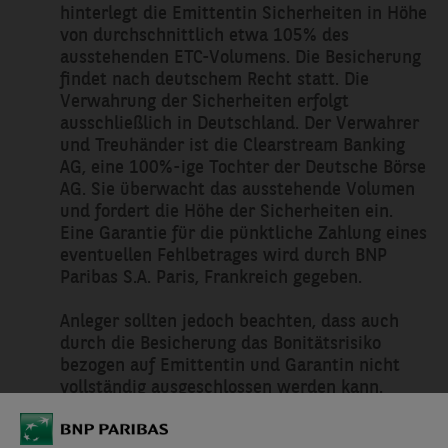
hinterlegt die Emittentin Sicherheiten in Höhe
von durchschnittlich etwa 105% des
ausstehenden ETC-Volumens. Die Besicherung
findet nach deutschem Recht statt. Die
Verwahrung der Sicherheiten erfolgt
ausschließlich in Deutschland. Der Verwahrer
und Treuhänder ist die Clearstream Banking
AG, eine 100%-ige Tochter der Deutsche Börse
AG. Sie überwacht das ausstehende Volumen
und fordert die Höhe der Sicherheiten ein.
Eine Garantie für die pünktliche Zahlung eines
eventuellen Fehlbetrages wird durch BNP
Paribas S.A. Paris, Frankreich gegeben.
Anleger sollten jedoch beachten, dass auch
durch die Besicherung das Bonitätsrisiko
bezogen auf Emittentin und Garantin nicht
vollständig ausgeschlossen werden kann.