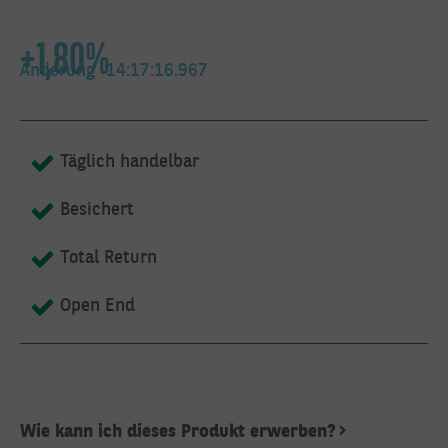
+1,80%
SCHREIBEN
SIE UNS
Änderung
14:17:16.967
DIREKT:
Täglich handelbar
Besichert
Hier erreichen Sie uns
persönlich
Total Return
Open End
Wie kann ich dieses Produkt erwerben?