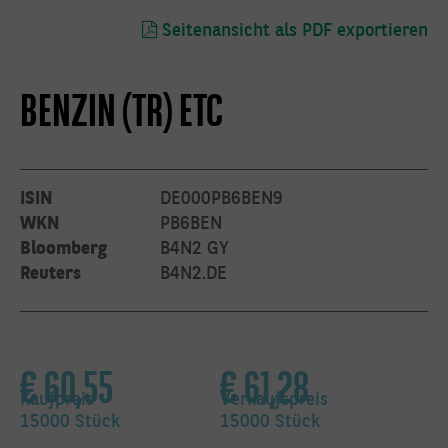
19:00 Uhr
Seitenansicht als PDF exportieren
BENZIN (TR) ETC
etc@bnpparibas.c
per Post
ISIN
DE000PB6BEN9
BNP Paribas S.A.
WKN
PB6BEN
Niederlassung
Bloomberg
B4N2 GY
Deutschland
Exchange
Reuters
B4N2.DE
Traded Products
Senckenberganlage
€
60,55
€
61,28
19
60325 Frankfurt
am Main,
Kaufpreis
Verkaufspreis
Deutschland
15000 Stück
15000 Stück