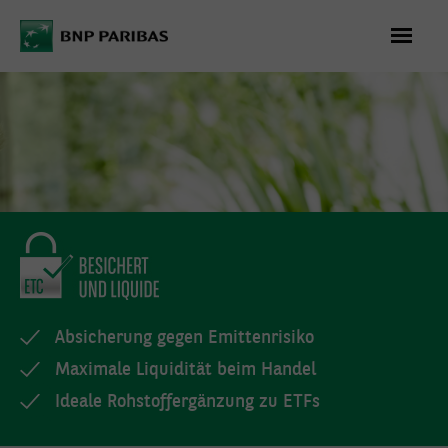
WAS
KÖNNEN WIR
FÜR SIE
TUN?
+49 (0)
Absicherung gegen Emittenrisiko
69/596 736
Maximale Liquidität beim Handel
06
Ideale Rohstoffergänzung zu ETFs
Montag bis
Freitag 08:00 -