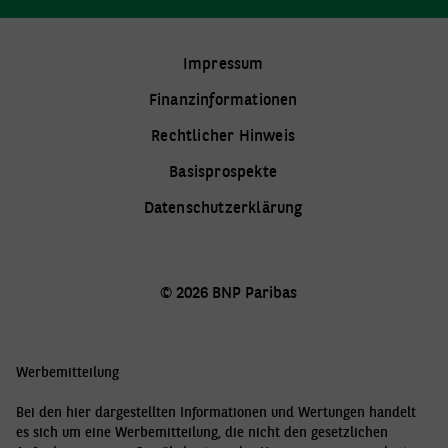
VIELEN DANK
Impressum
Finanzinformationen
Rechtlicher Hinweis
Basisprospekte
Ihre E-Mail wurde
Datenschutzerklärung
erfolgreich verschickt.
Wir senden Ihnen eine Kopie Ihrer
© 2026 BNP Paribas
E-Mail und werden Ihre Anfrage
schnellstmöglich bearbeiten.
Ihr BNP Paribas ETC-Team
Werbemitteilung
Bei den hier dargestellten Informationen und Wertungen handelt
es sich um eine Werbemitteilung, die nicht den gesetzlichen