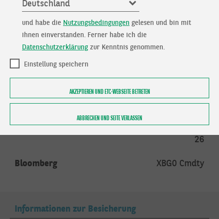
Deutschland
Gebühren
und habe die
Nutzungsbedingungen
gelesen und bin mit
Verwaltungsentgelt
0,90% pro Jahr
ihnen einverstanden. Ferner habe ich die
Datenschutzerklärung
zur Kenntnis genommen.
Besicherungsgebühr
bereits im
Einstellung speichern
Verwaltungsentgelt
enthalten
AKZEPTIEREN UND ETC-WEBSEITE BETRETEN
Basiswert
ABBRECHEN UND SEITE VERLASSEN
Basiswert
BENZIN (NYMEX) NOV.
26
Bloomberg
XBG0 Cmdty
Informationen zur Besicherung