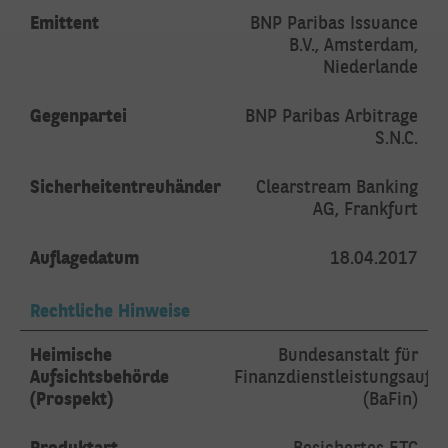
Emittent
BNP Paribas Issuance
B.V., Amsterdam,
Niederlande
Gegenpartei
BNP Paribas Arbitrage
S.N.C.
Sicherheitentreuhänder
Clearstream Banking
AG, Frankfurt
Auflagedatum
18.04.2017
Rechtliche Hinweise
Heimische
Bundesanstalt für
Aufsichtsbehörde
Finanzdienstleistungsaufsi
(Prospekt)
(BaFin)
Produktart
Besichertes ETC