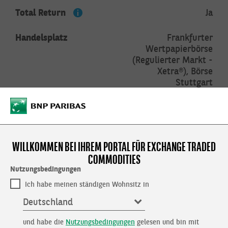
Total Return
Ja
Handelsplatz
Frankfurter
Wertpapierbörse
(Regulierter Markt -
Xetra®), Börse
Stuttgart
Handelszeit
08:15 - 20:00 Uhr
Laufzeit
endlos
WILLKOMMEN BEI IHREM PORTAL FÜR
EXCHANGE TRADED
COMMODITIES
Kennzahlen
Nutzungsbedingungen
NAV (03.08.2026)
16,33
Ich habe meinen ständigen Wohnsitz in
Deutschland
Gebühren
und habe die
Nutzungsbedingungen
gelesen und bin mit