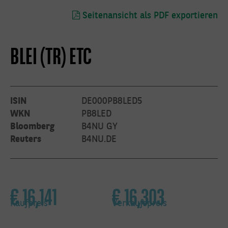
19:00 Uhr
Seitenansicht als PDF exportieren
BLEI (TR) ETC
etc@bnpparibas.c
per Post
ISIN
DE000PB8LED5
BNP Paribas S.A.
WKN
PB8LED
Niederlassung
Bloomberg
B4NU GY
Deutschland
Exchange
Reuters
B4NU.DE
Traded Products
Senckenberganlage
€
16,141
€
16,303
19
60325 Frankfurt
am Main,
Kaufpreis
Verkaufspreis
Deutschland