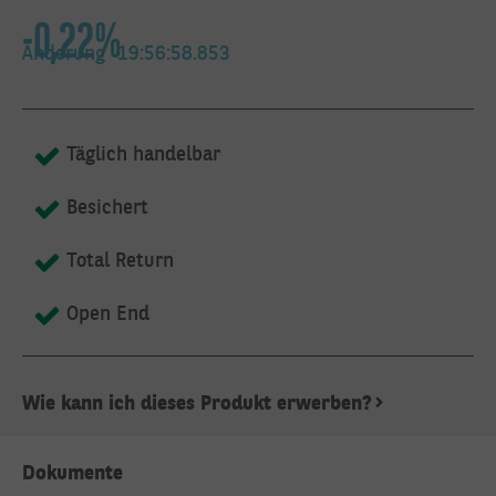
-0,22%
SCHREIBEN
Änderung
19:56:58.853
SIE UNS
DIREKT:
Täglich handelbar
Besichert
Hier erreichen Sie uns
Total Return
persönlich
Open End
Wie kann ich dieses Produkt erwerben?
Dokumente