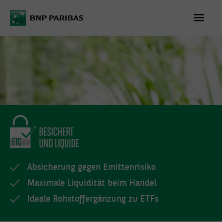
WAS
KÖNNEN WIR
FÜR SIE
TUN?
+49 (0)
Absicherung gegen Emittenrisiko
69/596 736
Maximale Liquidität beim Handel
06
Ideale Rohstoffergänzung zu ETFs
Montag bis
Freitag 08:00 -