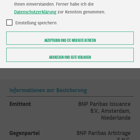
Verwaltungsentgelt
0,90% pro Jahr
ihnen einverstanden. Ferner habe ich die
Datenschutzerklärung
zur Kenntnis genommen.
Besicherungsgebühr
bereits im
Verwaltungsentgelt
Einstellung speichern
enthalten
AKZEPTIEREN UND ETC-WEBSEITE BETRETEN
Basiswert
ABBRECHEN UND SEITE VERLASSEN
Basiswert
BLEI (LME) DEC. 26
Informationen zur Besicherung
Emittent
BNP Paribas Issuance
B.V., Amsterdam,
Niederlande
Gegenpartei
BNP Paribas Arbitrage
S.N.C.