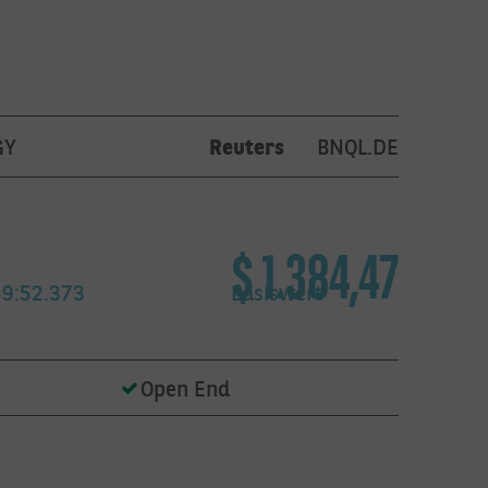
Absicherung gegen Emittenrisiko
GY
Reuters
BNQL.DE
Maximale Liquidität beim Handel
Ideale Rohstoffergänzung zu ETFs
$ 1.384,47
NACHRICHT SENDEN
59:52.373
Basiswert
Open End