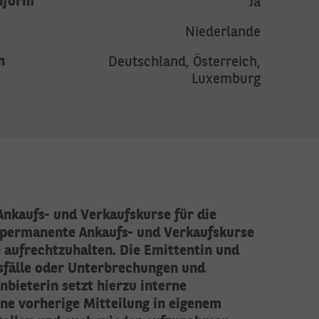
nform
Ja
Niederlande
n
Deutschland, Österreich,
Luxemburg
Ankaufs- und Verkaufskurse für die
, permanente Ankaufs- und Verkaufskurse
e aufrechtzuhalten. Die Emittentin und
usfälle oder Unterbrechungen und
bieterin setzt hierzu interne
hne vorherige Mitteilung in eigenem