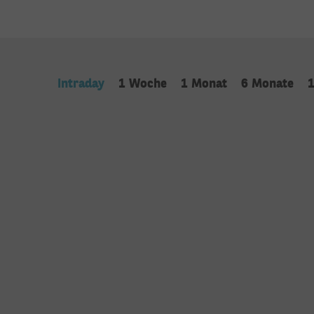
Intraday
1 Woche
1 Monat
6 Monate
1